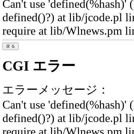
Can't use 'defined(%hash)' 
defined()?) at lib/jcode.pl 
require at lib/Wlnews.pm li
CGI エラー
エラーメッセージ：
Can't use 'defined(%hash)' 
defined()?) at lib/jcode.pl 
require at lib/Wlnews.pm li