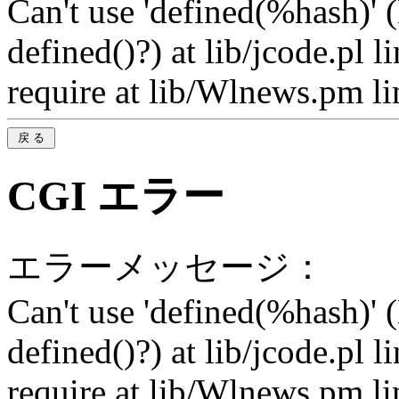
Can't use 'defined(%hash)' 
defined()?) at lib/jcode.pl 
require at lib/Wlnews.pm li
CGI エラー
エラーメッセージ：
Can't use 'defined(%hash)' 
defined()?) at lib/jcode.pl 
require at lib/Wlnews.pm li